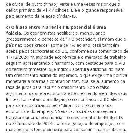
da dívida, de outro trilhão), vinte e uma vezes maior que o
déficit primário de R$ 47 bilhões. É ele o grande responsável
pelo aumento da relação dívida/PIB.
c) O hiato entre PIB real e PIB potencial é uma
falácia.
Os economistas neoliberais, manipulando
grosseiramente o conceito de “PIB potencial”, afirmam que o
país não pode crescer acima de 4% ao ano, tese também
aceita pelos tecnocratas do BC, conforme seu comunicado de
11/12/2024: “A atividade econômica e o mercado de trabalho
seguem apresentando dinamismo, com destaque para o PIB
do terceiro trimestre, que indicou abertura adicional do hiato.
Um crescimento acima do esperado, o que exige uma política
monetária ainda mais contracionista”, qual seja, aumento da
taxa de juros para reduzir o crescimento. Sob o falso
argumento de que a economia está crescendo além dos seus
limites, fomentando a inflação, o comunicado do BC alerta
para os riscos trazidos pelo “dinâmico crescimento da
economia e do emprego”. Seus tecnocratas conseguem
transformar uma boa notícia – o crescimento de 4% do PIB
no 3º trimestre de 2024 e a forte geração de empregos, com
mais pessoas tendo dinheiro para consumir – num problema.