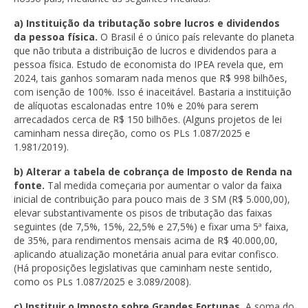
a)
Instituição da tributação sobre lucros e dividendos
da pessoa física.
O Brasil é o único país relevante do planeta
que não tributa a distribuição de lucros e dividendos para a
pessoa física. Estudo de economista do IPEA revela que, em
2024, tais ganhos somaram nada menos que R$ 998 bilhões,
com isenção de 100%. Isso é inaceitável. Bastaria a instituição
de alíquotas escalonadas entre 10% e 20% para serem
arrecadados cerca de R$ 150 bilhões. (Alguns projetos de lei
caminham nessa direção, como os PLs 1.087/2025 e
1.981/2019).
b) Alterar a tabela de cobrança de Imposto de Renda na
fonte.
Tal medida começaria por aumentar o valor da faixa
inicial de contribuição para pouco mais de 3 SM (R$ 5.000,00),
elevar substantivamente os pisos de tributação das faixas
seguintes (de 7,5%, 15%, 22,5% e 27,5%) e fixar uma 5ª faixa,
de 35%, para rendimentos mensais acima de R$ 40.000,00,
aplicando atualização monetária anual para evitar confisco.
(Há proposições legislativas que caminham neste sentido,
como os PLs 1.087/2025 e 3.089/2008).
c) Instituir o Imposto sobre Grandes Fortunas.
A soma do