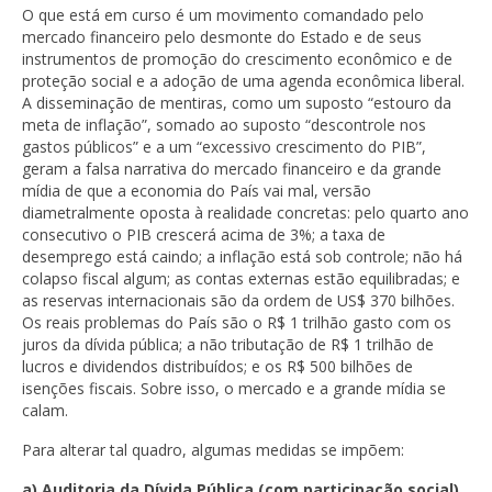
O que está em curso é um movimento comandado pelo
mercado financeiro pelo desmonte do Estado e de seus
instrumentos de promoção do crescimento econômico e de
proteção social e a adoção de uma agenda econômica liberal.
A disseminação de mentiras, como um suposto “estouro da
meta de inflação”, somado ao suposto “descontrole nos
gastos públicos” e a um “excessivo crescimento do PIB”,
geram a falsa narrativa do mercado financeiro e da grande
mídia de que a economia do País vai mal, versão
diametralmente oposta à realidade concretas: pelo quarto ano
consecutivo o PIB crescerá acima de 3%; a taxa de
desemprego está caindo; a inflação está sob controle; não há
colapso fiscal algum; as contas externas estão equilibradas; e
as reservas internacionais são da ordem de US$ 370 bilhões.
Os reais problemas do País são o R$ 1 trilhão gasto com os
juros da dívida pública; a não tributação de R$ 1 trilhão de
lucros e dividendos distribuídos; e os R$ 500 bilhões de
isenções fiscais. Sobre isso, o mercado e a grande mídia se
calam.
Para alterar tal quadro, algumas medidas se impõem:
a) Auditoria da Dívida Pública (com participação social)