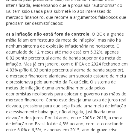
intensificada, evidenciando que a propalada “autonomia” do
BC tem sido usada para submetê-lo aos interesses do
mercado financeiro, que recorre a argumentos falaciosos que
precisam ser desmistificados:
a) a inflação não está fora de controle.
O BC e a grande
mídia falam em “estouro da meta de inflação”, mas não há
nenhum sintoma de explosão inflacionária no horizonte. O
acumulado de 12 meses até maio está em 5,32%, apenas
0,82 ponto percentual acima da banda superior da meta de
inflação. Mas já em janeiro, com o IPCA de 2024 fechando em
4,83% (pífio 0,33 ponto percentual acima da banda superior),
o mercado financeiro alardeava um suposto estouro da meta
e pressionava pelo aumento da Taxa Selic. O sistema de
metas de inflação é uma armadilha montada pelos
economistas neoliberais para colocar o governo nas mãos do
mercado financeiro. Como este deseja uma taxa de juros real
elevada, pressiona para que seja fixada uma meta de inflação
excessivamente baixa que, não atingida, justificaria uma
elevação dos juros. Por 14 anos, entre 2005 e 2018, a meta
de inflação no Brasil foi de 4,5% ao ano, com teto oscilando
entre 6,0% e 6,5%, e apenas em 2015, ano de grave crise