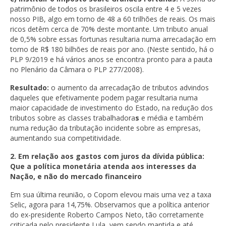
patrimônio de todos os brasileiros oscila entre 4 e 5 vezes
nosso PIB, algo em torno de 48 a 60 trilhões de reais. Os mais
ricos detêm cerca de 70% deste montante. Um tributo anual
de 0,5% sobre essas fortunas resultaria numa arrecadação em
torno de R$ 180 bilhões de reais por ano. (Neste sentido, há o
PLP 9/2019 e há vários anos se encontra pronto para a pauta
no Plenário da Câmara o PLP 277/2008).
Resultado:
o aumento da arrecadação de tributos advindos
daqueles que efetivamente podem pagar resultaria numa
maior capacidade de investimento do Estado, na redução dos
tributos sobre as classes trabalhadora
s
e média e também
numa redução da tributação incidente sobre as empresas,
aumentando sua competitividade.
2. Em relação aos gastos com juros da dívida pública:
Que a política monetária atenda aos interesses da
Nação, e não do mercado financeiro
Em sua última reunião, o Copom elevou mais uma vez a taxa
Selic, agora para 14,75%. Observamos que a política anterior
do ex-presidente Roberto Campos Neto, tão corretamente
criticada pelo presidente Lula, vem sendo mantida e até