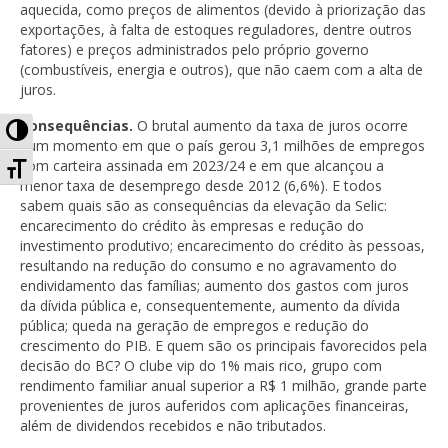
aquecida, como preços de alimentos (devido à priorização das
exportações, à falta de estoques reguladores, dentre outros
fatores) e preços administrados pelo próprio governo
(combustíveis, energia e outros), que não caem com a alta de
juros.
Alternar Alto Contraste
Consequências.
O brutal aumento da taxa de juros ocorre
num momento em que o país gerou 3,1 milhões de empregos
Alternar Tamanho da Fonte
com carteira assinada em 2023/24 e em que alcançou a
menor taxa de desemprego desde 2012 (6,6%). E todos
sabem quais são as consequências da elevação da Selic:
encarecimento do crédito às empresas e redução do
investimento produtivo; encarecimento do crédito às pessoas,
resultando na redução do consumo e no agravamento do
endividamento das famílias; aumento dos gastos com juros
da dívida pública e, consequentemente, aumento da dívida
pública; queda na geração de empregos e redução do
crescimento do PIB. E quem são os principais favorecidos pela
decisão do BC? O clube vip do 1% mais rico, grupo com
rendimento familiar anual superior a R$ 1 milhão, grande parte
provenientes de juros auferidos com aplicações financeiras,
além de dividendos recebidos e não tributados.