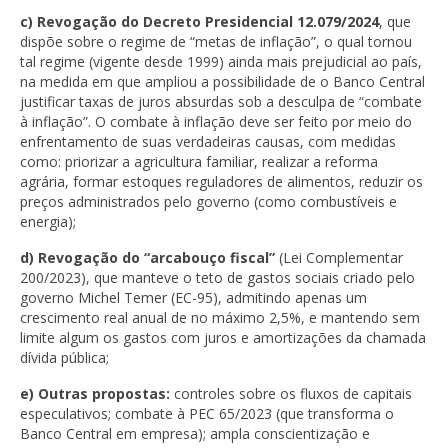
c) Revogação do Decreto Presidencial 12.079/2024
, que
dispõe sobre o regime de “metas de inflação”, o qual tornou
tal regime (vigente desde 1999) ainda mais prejudicial ao país,
na medida em que ampliou a possibilidade de o Banco Central
justificar taxas de juros absurdas sob a desculpa de “combate
à inflação”. O combate à inflação deve ser feito por meio do
enfrentamento de suas verdadeiras causas, com medidas
como: priorizar a agricultura familiar, realizar a reforma
agrária, formar estoques reguladores de alimentos, reduzir os
preços administrados pelo governo (como combustíveis e
energia);
d) Revogação do “arcabouço fiscal”
(Lei Complementar
200/2023), que manteve o teto de gastos sociais criado pelo
governo Michel Temer (EC-95), admitindo apenas um
crescimento real anual de no máximo 2,5%, e mantendo sem
limite algum os gastos com juros e amortizações da chamada
dívida pública;
e) Outras propostas:
controles sobre os fluxos de capitais
especulativos; combate à PEC 65/2023 (que transforma o
Banco Central em empresa); ampla conscientização e