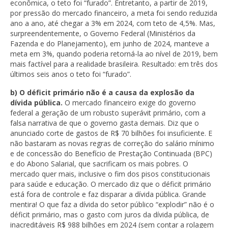
econômica, o teto foi “furado”. Entretanto, a partir de 2019,
por pressão do mercado financeiro, a meta foi sendo reduzida
ano a ano, até chegar a 3% em 2024, com teto de 4,5%. Mas,
surpreendentemente, o Governo Federal (Ministérios da
Fazenda e do Planejamento), em junho de 2024, manteve a
meta em 3%, quando poderia retorná-la ao nível de 2019, bem
mais factível para a realidade brasileira. Resultado: em três dos
últimos seis anos o teto foi “furado”.
b) O déficit primário não é a causa da explosão da
dívida pública.
O mercado financeiro exige do governo
federal a geração de um robusto superávit primário, com a
falsa narrativa de que o governo gasta demais. Diz que o
anunciado corte de gastos de R$ 70 bilhões foi insuficiente. E
não bastaram as novas regras de correção do salário mínimo
e de concessão do Benefício de Prestação Continuada (BPC)
e do Abono Salarial, que sacrificam os mais pobres. O
mercado quer mais, inclusive o fim dos pisos constitucionais
para saúde e educação. O mercado diz que o déficit primário
está fora de controle e faz disparar a dívida pública. Grande
mentira! O que faz a dívida do setor público “explodir” não é o
déficit primário, mas o gasto com juros da dívida pública, de
inacreditáveis R$ 988 bilhões em 2024 (sem contar a rolagem