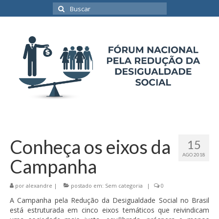
Buscar
por:
Conheça os eixos da
15
AGO 2018
Campanha
por
alexandre
|
postado em:
Sem categoria
|
0
A Campanha pela Redução da Desigualdade Social no Brasil
está estruturada em cinco eixos temáticos que reivindicam