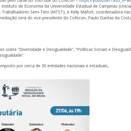
missão pelo canal do YouTube do Cofecon –
https://youtu.be/Ta3S_vP
o Instituto de Economia da Universidade Estadual de Campinas (Unica
 Trabalhadores Sem-Teto (MTST), e Kelly Mafort, coordenadora nac
ediação será do vice-presidente do Cofecon, Paulo Dantas da Costa
es sobre “Diversidade e Desigualdade”, “Políticas Sociais e Desigual
esigualdade”.
posto por cerca de 30 entidades nacionais e estaduais,