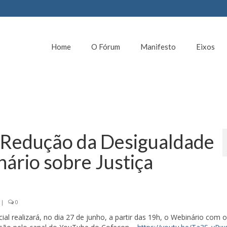
Home
O Fórum
Manifesto
Eixos
 Redução da Desigualdade
ário sobre Justiça
|
0
l realizará, no dia 27 de junho, a partir das 19h, o Webinário com 