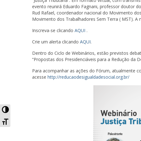
“Justiça Tributária”. Em formato virtual, com trans
evento reunirá Eduardo Fagnani, professor doutor d
Rud Rafael, coordenador nacional do Movimento dos
Movimento dos Trabalhadores Sem Terra ( MST). A m
Inscreva-se clicando
AQUI
.
Crie um alerta clicando
AQUI
.
Dentro do Ciclo de Webinários, estão previstos debat
“Propostas dos Presidenciáveis para a Redução da D
Para acompanhar as ações do Fórum, atualmente com
acesse
http://reducaodesigualdadesocial.org.br/
Alternar Alto Contraste
Alternar Tamanho da Fonte