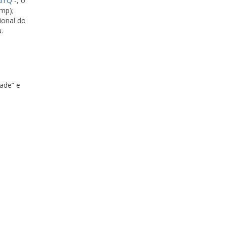
wdTQ
-, o
mp);
ional do
.
dade” e