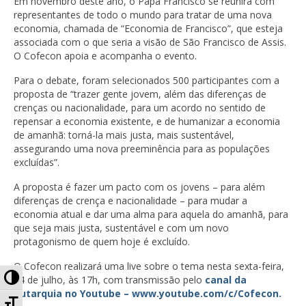
Em novembro deste ano, o Papa Francisco se reunirá com
representantes de todo o mundo para tratar de uma nova
economia, chamada de “Economia de Francisco”, que esteja
associada com o que seria a visão de São Francisco de Assis.
O Cofecon apoia e acompanha o evento.
Para o debate, foram selecionados 500 participantes com a
proposta de “trazer gente jovem, além das diferenças de
crenças ou nacionalidade, para um acordo no sentido de
repensar a economia existente, e de humanizar a economia
de amanhã: torná-la mais justa, mais sustentável,
assegurando uma nova preeminência para as populações
excluídas”.
A proposta é fazer um pacto com os jovens – para além
diferenças de crença e nacionalidade – para mudar a
economia atual e dar uma alma para aquela do amanhã, para
que seja mais justa, sustentável e com um novo
protagonismo de quem hoje é excluído.
O Cofecon realizará uma live sobre o tema nesta sexta-feira,
Alternar Alto Contraste
24 de julho, às 17h, com transmissão pelo
canal da
autarquia no Youtube – www.youtube.com/c/Cofecon.
Alternar Tamanho da Fonte