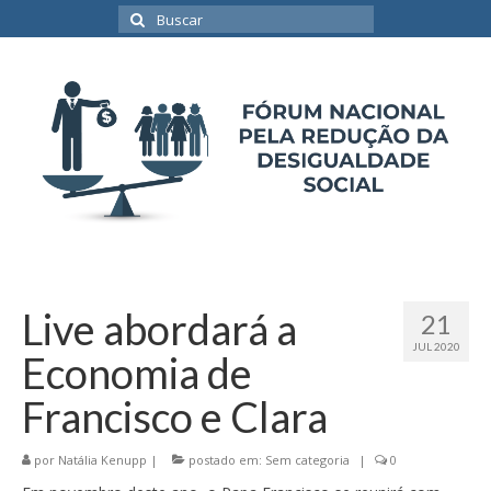
Buscar
por:
Live abordará a
21
JUL 2020
Economia de
Francisco e Clara
por
Natália Kenupp
|
postado em:
Sem categoria
|
0